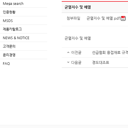
Mega search
균열지수 및 예열
인증현황
첨부파일
균열지수 및 예열.pdf
MSDS
제품카탈로그
NEWS & NOTICE
균열지수 및 예열
고객문의
이전글
선급협회 용접재료 규
윤리경영
다음글
경도대조표
FAQ