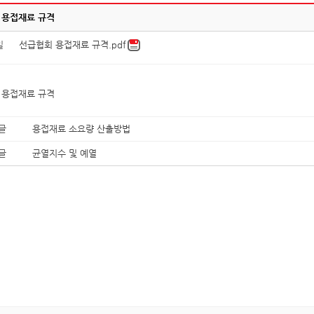
 용접재료 규격
일
선급협회 용접재료 규격.pdf
 용접재료 규격
글
용접재료 소요량 산출방법
글
균열지수 및 예열