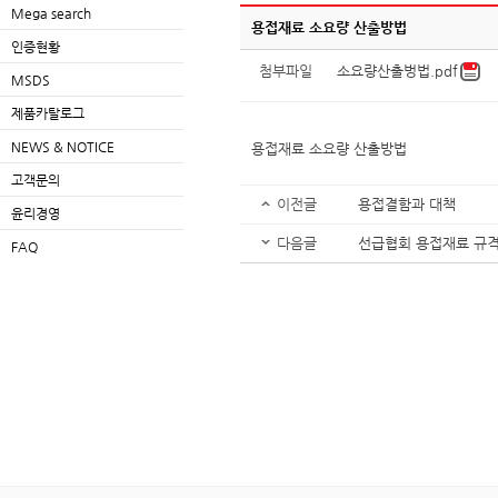
Mega search
용접재료 소요량 산출방법
인증현황
첨부파일
소요량산출벙법.pdf
MSDS
제품카탈로그
NEWS & NOTICE
용접재료 소요량 산출방법
고객문의
이전글
용접결함과 대책
윤리경영
다음글
선급협회 용접재료 규
FAQ