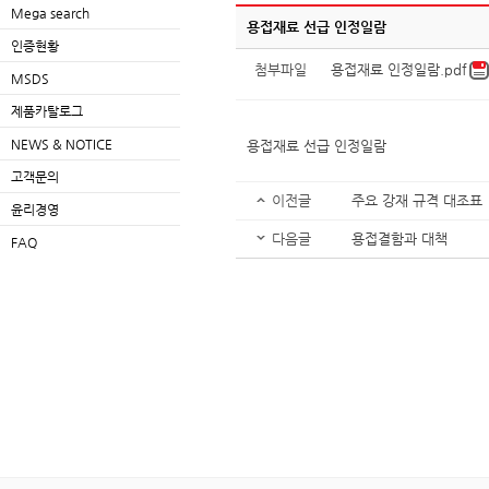
Mega search
용접재료 선급 인정일람
인증현황
첨부파일
용접재료 인정일람.pdf
MSDS
제품카탈로그
NEWS & NOTICE
용접재료 선급 인정일람
고객문의
이전글
주요 강재 규격 대조표
윤리경영
다음글
용접결함과 대책
FAQ