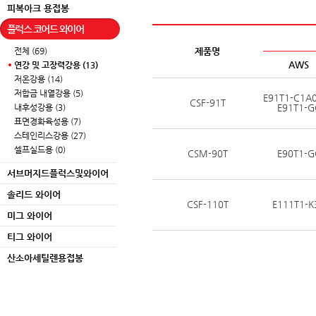
피복아크 용접봉
플럭스 코어드 와이어
전체 (69)
제품명
AWS
연강 및 고장력강용 (13)
저온강용 (14)
저합금 내열강용 (5)
E91T1-C1A0
CSF-91T
내후성강용 (3)
E91T1-G
표면경화육성용 (7)
스테인리스강용 (27)
셀프실드용 (0)
CSM-90T
E90T1-G
서브머지드플럭스및와이어
솔리드 와이어
CSF-110T
E111T1-K
미그 와이어
티그 와이어
산소아세틸렌용접봉