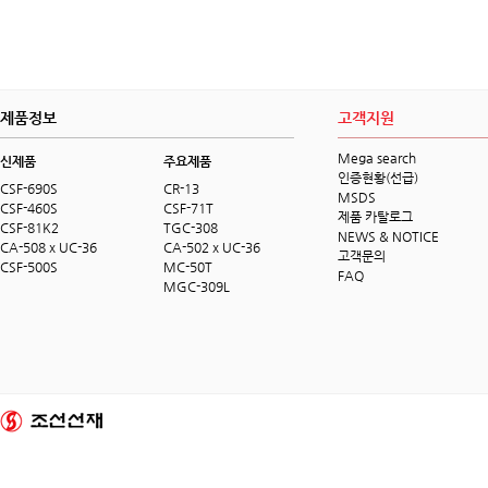
제품정보
고객지원
Mega search
신제품
주요제품
인증현황(선급)
CSF-690S
CR-13
MSDS
CSF-460S
CSF-71T
제품 카탈로그
CSF-81K2
TGC-308
NEWS & NOTICE
CA-508 x UC-36
CA-502 x UC-36
고객문의
CSF-500S
MC-50T
FAQ
MGC-309L