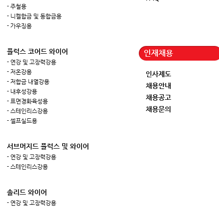
- 주철용
- 니켈합금 및 동합금용
- 가우징용
플럭스 코어드 와이어
인재채용
- 연강 및 고장력강용
- 저온강용
인사제도
- 저합금 내열강용
채용안내
- 내후성강용
채용공고
- 표면경화육성용
채용문의
- 스테인리스강용
- 셀프실드용
서브머지드 플럭스 및 와이어
- 연강 및 고장력강용
- 스테인리스강용
솔리드 와이어
- 연강 및 고장력강용