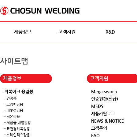
제품정보
고객지원
R&D
사이트맵
제품정보
고객지원
피복아크 용접봉
Mega search
- 연강용
인증현황(선급)
- 고장력강용
MSDS
- 내후성강용
제품카탈로그
- 저온강용
NEWS & NOTICE
- 저합금 내열강용
고객문의
- 표면경화육성용
- 스테인리스강용
FAQ