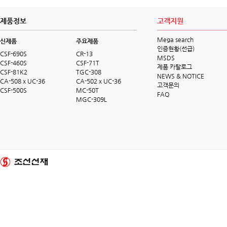
제품정보
고객지원
Mega search
신제품
주요제품
인증현황(선급)
CSF-690S
CR-13
MSDS
CSF-460S
CSF-71T
제품 카탈로그
CSF-81K2
TGC-308
NEWS & NOTICE
CA-508 x UC-36
CA-502 x UC-36
고객문의
CSF-500S
MC-50T
FAQ
MGC-309L