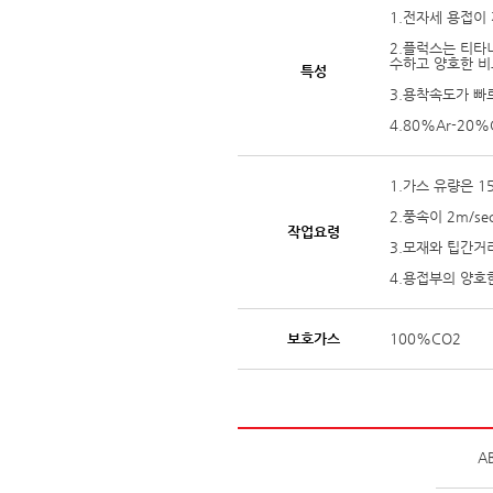
1.전자세 용접이
2.플럭스는 티타
수하고 양호한 비
특성
3.용착속도가 빠
4.80%Ar-2
1.가스 유량은 15
2.풍속이 2m/
작업요령
3.모재와 팁간거
4.용접부의 양호
보호가스
100%CO2
A