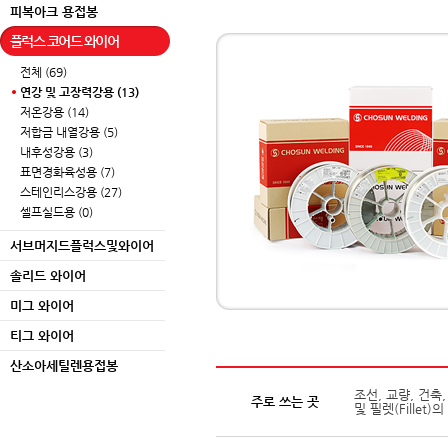
피복아크 용접봉
플럭스 코어드 와이어
전체 (69)
연강 및 고장력강용 (13)
저온강용 (14)
저합금 내열강용 (5)
내후성강용 (3)
표면경화육성용 (7)
스테인리스강용 (27)
셀프실드용 (0)
서브머지드플럭스및와이어
솔리드 와이어
미그 와이어
티그 와이어
산소아세틸렌용접봉
조선, 교량, 건축,
주로 쓰는 곳
및 필렛(Fillet