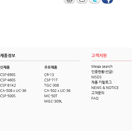
제품정보
고객지원
Mega search
신제품
주요제품
인증현황(선급)
CSF-690S
CR-13
MSDS
CSF-460S
CSF-71T
제품 카탈로그
CSF-81K2
TGC-308
NEWS & NOTICE
CA-508 x UC-36
CA-502 x UC-36
고객문의
CSF-500S
MC-50T
FAQ
MGC-309L