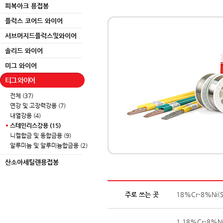
피복아크 용접봉
플럭스 코어드 와이어
서브머지드플럭스및와이어
솔리드 와이어
미그 와이어
티그 와이어
전체 (37)
연강 및 고장력강용 (7)
내열강용 (4)
스테인리스강용 (15)
니켈합금 및 동합금용 (9)
알루미늄 및 알루미늄합금용 (2)
산소아세틸렌용접봉
주로 쓰는 곳
18%Cr-8%Ni(
1.18%Cr-8%