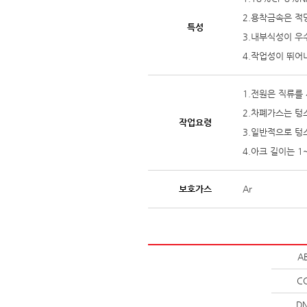
2.용착금속은 적
특성
3.내부식성이 우
4.작업성이 뛰어
1.전원은 직류를
2.차폐가스는 텅
작업요령
3.일반적으로 텅
4.아크 길이는 
보호가스
Ar
A
C
D