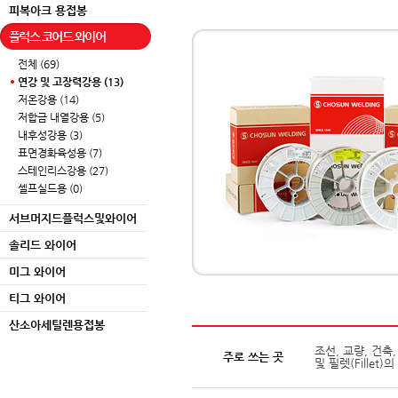
피복아크 용접봉
플럭스 코어드 와이어
전체 (69)
연강 및 고장력강용 (13)
저온강용 (14)
저합금 내열강용 (5)
내후성강용 (3)
표면경화육성용 (7)
스테인리스강용 (27)
셀프실드용 (0)
서브머지드플럭스및와이어
솔리드 와이어
미그 와이어
티그 와이어
산소아세틸렌용접봉
조선, 교량, 건축,
주로 쓰는 곳
및 필렛(Fillet