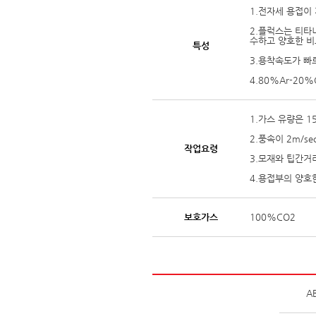
1.전자세 용접이
2.플럭스는 티타
수하고 양호한 비
특성
3.용착속도가 빠
4.80%Ar-2
1.가스 유량은 15
2.풍속이 2m/
작업요령
3.모재와 팁간거
4.용접부의 양호
보호가스
100%CO2
A