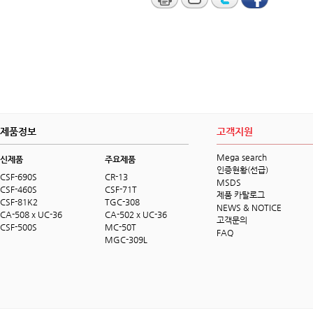
제품정보
고객지원
Mega search
신제품
주요제품
인증현황(선급)
CSF-690S
CR-13
MSDS
CSF-460S
CSF-71T
제품 카탈로그
CSF-81K2
TGC-308
NEWS & NOTICE
CA-508 x UC-36
CA-502 x UC-36
고객문의
CSF-500S
MC-50T
FAQ
MGC-309L