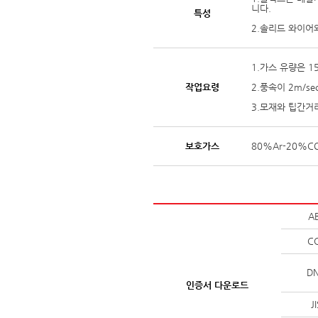
니다.
특성
2.솔리드 와이어
1.가스 유량은 1
작업요령
2.풍속이 2m/
3.모재와 팁간거
보호가스
80%Ar-20%C
A
C
D
인증서 다운로드
J