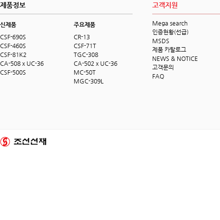
제품정보
고객지원
Mega search
신제품
주요제품
인증현황(선급)
CSF-690S
CR-13
MSDS
CSF-460S
CSF-71T
제품 카탈로그
CSF-81K2
TGC-308
NEWS & NOTICE
CA-508 x UC-36
CA-502 x UC-36
고객문의
CSF-500S
MC-50T
FAQ
MGC-309L