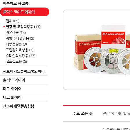
피복아크 용접봉
플럭스 코어드 와이어
전체 (69)
연강 및 고장력강용 (13)
저온강용 (14)
저합금 내열강용 (5)
내후성강용 (3)
표면경화육성용 (7)
스테인리스강용 (27)
셀프실드용 (0)
서브머지드플럭스및와이어
솔리드 와이어
미그 와이어
티그 와이어
산소아세틸렌용접봉
주로 쓰는 곳
연강 및 490N/
1.플럭스는 메탈