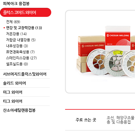
피복아크 용접봉
플럭스 코어드 와이어
전체 (69)
연강 및 고장력강용 (13)
저온강용 (14)
저합금 내열강용 (5)
내후성강용 (3)
표면경화육성용 (7)
스테인리스강용 (27)
셀프실드용 (0)
서브머지드플럭스및와이어
솔리드 와이어
미그 와이어
티그 와이어
산소아세틸렌용접봉
조선, 해양구조물 
주로 쓰는 곳
층 및 다층용접