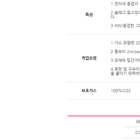
1.전자세 용접이
2.슬래그 응고성
특성
다.
3.AW(용접한 그
1.가스 유량은 20
2.풍속이 2m/s
작업요령
3.모재와 팁간거
4.후판 및 구속
을 줄이기 위하여 
보호가스
100%CO2
A
C