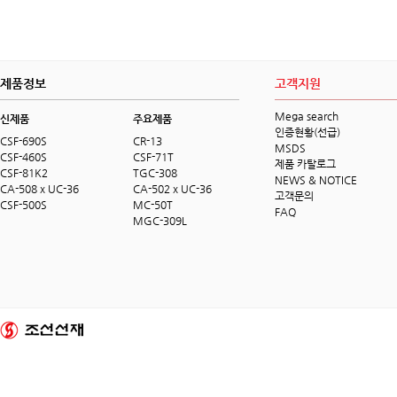
제품정보
고객지원
Mega search
신제품
주요제품
인증현황(선급)
CSF-690S
CR-13
MSDS
CSF-460S
CSF-71T
제품 카탈로그
CSF-81K2
TGC-308
NEWS & NOTICE
CA-508 x UC-36
CA-502 x UC-36
고객문의
CSF-500S
MC-50T
FAQ
MGC-309L