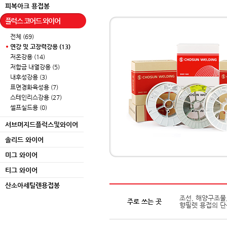
피복아크 용접봉
플럭스 코어드 와이어
전체 (69)
연강 및 고장력강용 (13)
저온강용 (14)
저합금 내열강용 (5)
내후성강용 (3)
표면경화육성용 (7)
스테인리스강용 (27)
셀프실드용 (0)
서브머지드플럭스및와이어
솔리드 와이어
미그 와이어
티그 와이어
산소아세틸렌용접봉
조선, 해양구조물,
주로 쓰는 곳
향필렛 용접의 단