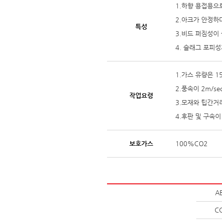
1.하향 용접용으
2.아크가 안정하
특성
3.비드 퍼짐성이
4. 슬래그 포피
1.가스 유량은 15
2.풍속이 2m/
작업요령
3.모재와 팁간거
4.후판 및 구속
보호가스
100%CO2
A
C