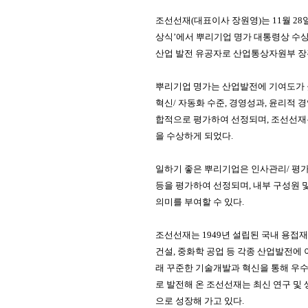
조선선재
(
대표이사 장원영
)
는
11
월
28
상식
’
에서 뿌리기업 명가 대통령상 수상
산
업 발전 유공자로 산업통상자원부 
뿌리기업 명가는 산업발전에 기여도가
혁신
/
자동화 수준
,
경영성과
,
윤리적 경
합적으로 평가하여 선정되며
, 조선선
을 수상하게 되었다
.
일하기 좋은 뿌리기업은 인사관리
/
평
등을 평가하여 선정되며
,
내부 구성원 
의미를 부여할 수 있다
.
조선선재는
1949
년 설립된 국내 용접
건설
,
중화학 공업 등 각종 산업발전에
래 꾸준한 기술개발과 혁신을 통해 우
로
발전해 온 조선선재는 최신 연구 및
으
로 성장해 가고 있다
.