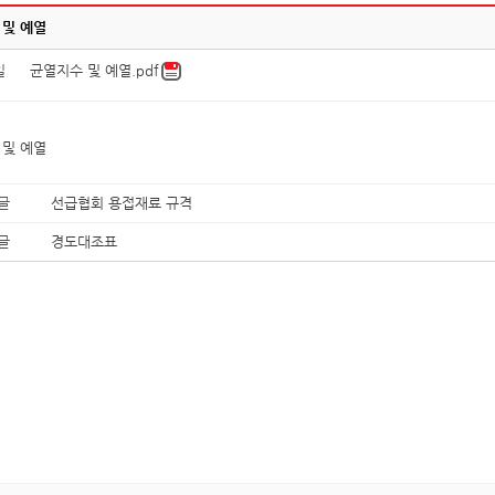
 및 예열
일
균열지수 및 예열.pdf
 및 예열
글
선급협회 용접재료 규격
글
경도대조표