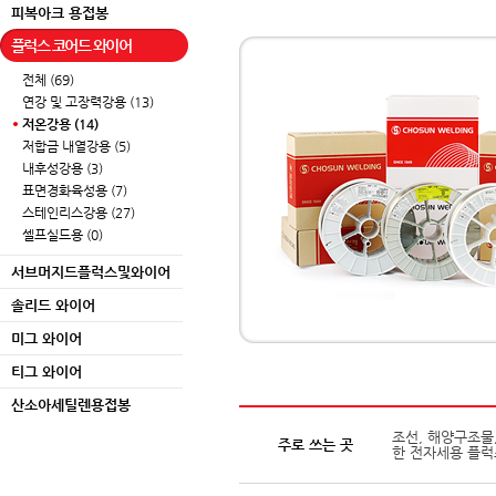
피복아크 용접봉
플럭스 코어드 와이어
전체 (69)
연강 및 고장력강용 (13)
저온강용 (14)
저합금 내열강용 (5)
내후성강용 (3)
표면경화육성용 (7)
스테인리스강용 (27)
셀프실드용 (0)
서브머지드플럭스및와이어
솔리드 와이어
미그 와이어
티그 와이어
산소아세틸렌용접봉
조선, 해양구조물, L
주로 쓰는 곳
한 전자세용 플럭