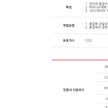
1. 전자세 용접
특성
2. 티타니아계로
3. -60℃에서의
1. 용접부 균일
작업요령
2. 용접부의 양
보호가스
CO2
A
C
D
인증서 다운로드
J
K