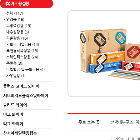
피복아크 용접봉
전체 (117)
연강용 (16)
고장력강용 (19)
내후성강용 (6)
저온강용 (10)
저합금 내열강용 (14)
표면경화육성용 (18)
스테인리스강용 (24)
주철용 (3)
니켈합금 및 동합금용 (6)
가우징용 (1)
플럭스 코어드 와이어
서브머지드플럭스및와이어
솔리드 와이어
미그 와이어
주로 쓰는 곳
선박내부구조, 차
티그 와이어
산소아세틸렌용접봉
1.라임티타니아계