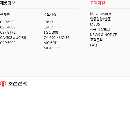
제품정보
고객지원
Mega search
신제품
주요제품
인증현황(선급)
CSF-690S
CR-13
MSDS
CSF-460S
CSF-71T
제품 카탈로그
CSF-81K2
TGC-308
NEWS & NOTICE
CA-508 x UC-36
CA-502 x UC-36
고객문의
CSF-500S
MC-50T
FAQ
MGC-309L