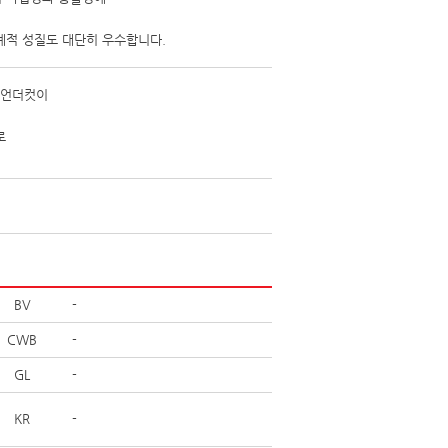
계적 성질도 대단히 우수합니다.
, 언더컷이
로
BV
-
CWB
-
GL
-
KR
-