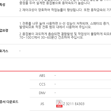
중점을 두어 설계한 용접봉으로 용착속도가 높습니다.
특성
2.재아크성이 양호하여 작업능률이 향상됩니다. 또한 용착금속의 기
1.전류를 너무 높여 사용하면 X-선 성능이 저하되며, 스패터의 증가
발생되므로 적정 전류 범위 내에서 사용하여 주십시오.
업요령
2.용접봉이 과도하게 흡습되면 결함발생 및 작업성이 불량하게 되므
70~100℃에서 30~60분간 건조하여 주십시오.
호가스
-
ABS
-
CCS
-
DNV
-
증서 다운로드
Z 3211 E4303
JIS