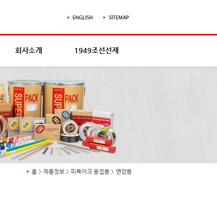
회사소개
1949조선선재
홈
>
제품정보
>
피복아크 용접봉
>
연강용