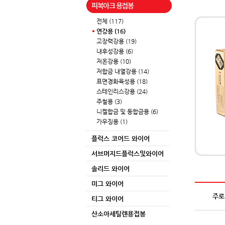
피복아크 용접봉
전체 (117)
연강용 (16)
고장력강용 (19)
내후성강용 (6)
저온강용 (10)
저합금 내열강용 (14)
표면경화육성용 (18)
스테인리스강용 (24)
주철용 (3)
니켈합금 및 동합금용 (6)
가우징용 (1)
플럭스 코어드 와이어
서브머지드플럭스및와이어
솔리드 와이어
미그 와이어
주로
티그 와이어
산소아세틸렌용접봉