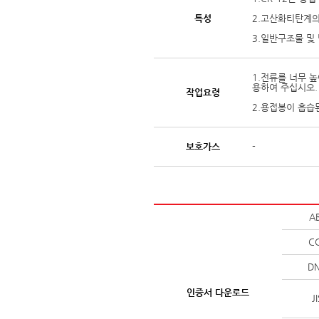
특성
2.고산화티탄계의
3.일반구조물 및
1.전류를 너무 
용하여 주십시오.
작업요령
2.용접봉이 흡습
보호가스
-
A
C
D
인증서 다운로드
J