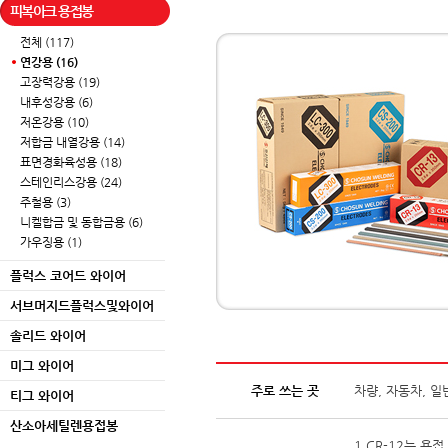
피복아크 용접봉
전체 (117)
연강용 (16)
고장력강용 (19)
내후성강용 (6)
저온강용 (10)
저합금 내열강용 (14)
표면경화육성용 (18)
스테인리스강용 (24)
주철용 (3)
니켈합금 및 동합금용 (6)
가우징용 (1)
플럭스 코어드 와이어
서브머지드플럭스및와이어
솔리드 와이어
미그 와이어
주로 쓰는 곳
차량, 자동차, 
티그 와이어
산소아세틸렌용접봉
1.CR-12는 