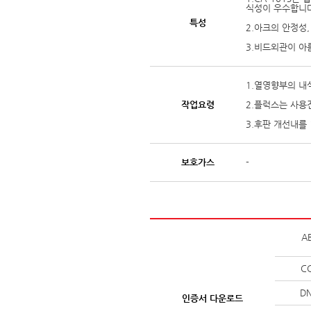
식성이 우수합니다
특성
2.아크의 안정성
3.비드외관이 아
1.열영향부의 내
작업요령
2.플럭스는 사용
3.후판 개선내를
보호가스
-
A
C
D
인증서 다운로드