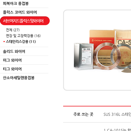
피복아크 용접봉
플럭스 코어드 와이어
서브머지드플럭스및와이어
전체 (27)
연강 및 고장력강용 (16)
스테인리스강용 (11)
솔리드 와이어
미그 와이어
티그 와이어
산소아세틸렌용접봉
주로 쓰는 곳
SUS 316L 
1.CA-101S