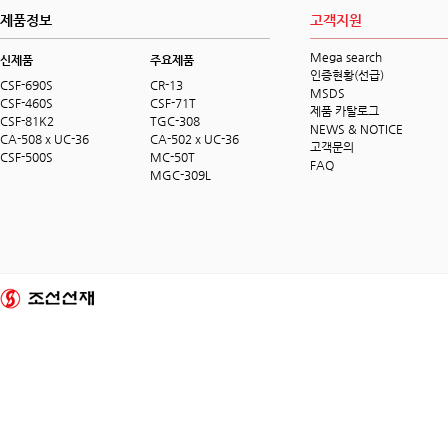
제품정보
고객지원
Mega search
신제품
주요제품
인증현황(선급)
CSF-690S
CR-13
MSDS
CSF-460S
CSF-71T
제품 카탈로그
CSF-81K2
TGC-308
NEWS & NOTICE
CA-508 x UC-36
CA-502 x UC-36
고객문의
CSF-500S
MC-50T
FAQ
MGC-309L