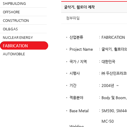
SHIPBUILDING
굴삭기, 휠로더 제작
OFFSHORE
첨부파일
CONSTRUCTION
OIL&GAS
ㆍ
산업분류
:
FABRICATION
NUCLEAR ENERGY
FABRICATION
ㆍ
Project Name
:
굴삭기, 휠로더의
AUTOMOBILE
ㆍ
국가 / 지역
:
대한민국
ㆍ
시행사
:
㈜ 두산인프라코
ㆍ
기간
:
2004년 ~
ㆍ
적용분야
:
Body 및 Boo
ㆍ
Base Metal
:
SM590, SM44
MC-50
Welding