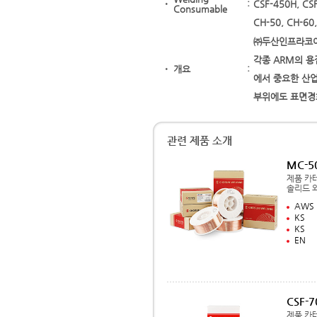
ㆍ
:
CSF-450H, CS
Consumable
CH-50, CH-60
㈜두산인프라코어에
각종 ARM의 용
ㆍ
개요
:
에서 중요한 산업
부위에도 표면경
관련 제품 소개
MC-5
제품 카테
솔리드 
AWS
KS
KS
EN
CSF-
제품 카테