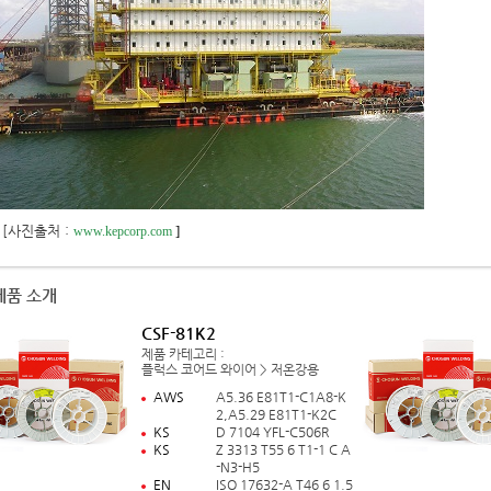
진출처 :
]
www.kepcorp.com
제품 소개
CSF-81K2
제품 카테고리 :
플럭스 코어드 와이어 > 저온강용
AWS
A5.36 E81T1-C1A8-K
2,A5.29 E81T1-K2C
KS
D 7104 YFL-C506R
KS
Z 3313 T55 6 T1-1 C A
-N3-H5
EN
ISO 17632-A T46 6 1.5