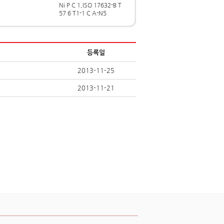
Ni P C 1,ISO 17632-B T
57 6 T1-1 C A-N5
등록일
2013-11-25
2013-11-21