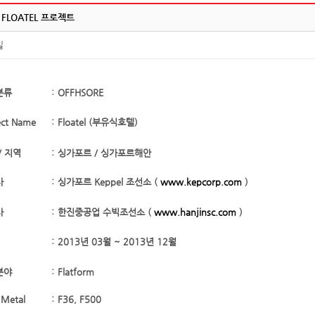
FLOATEL 프로젝트
일
분류
:
OFFHSORE
ect Name
:
Floatel (부유식호텔)
/ 지역
:
싱가포르 / 싱가포르해안
사
:
싱가포르 Keppel 조선소 (
www.kepcorp.com
)
사
:
한진중공업 수빅조선소 (
www.hanjinsc.com
)
:
2013년 03월 ~ 2013년 12월
분야
:
Flatform
 Metal
:
F36, F500