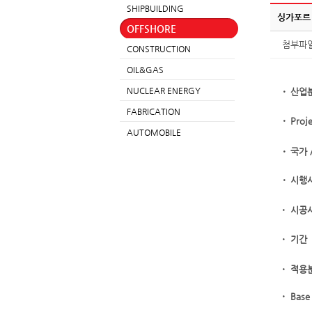
SHIPBUILDING
싱가포르 
OFFSHORE
첨부파
CONSTRUCTION
OIL&GAS
ㆍ
NUCLEAR ENERGY
산업
FABRICATION
ㆍ
Proj
AUTOMOBILE
ㆍ
국가 
ㆍ
시행
ㆍ
시공
ㆍ
기간
ㆍ
적용
ㆍ
Base