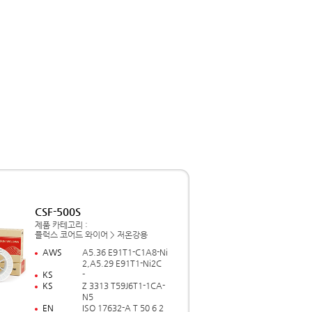
CSF-500S
제품 카테고리 :
플럭스 코어드 와이어 > 저온강용
AWS
A5.36 E91T1-C1A8-Ni
2,A5.29 E91T1-Ni2C
KS
-
KS
Z 3313 T59J6T1-1CA-
N5
EN
ISO 17632-A T 50 6 2