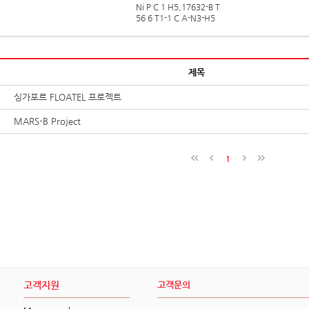
Ni P C 1 H5,17632-B T
56 6 T1-1 C A-N3-H5
제목
싱가포르 FLOATEL 프로젝트
MARS-B Project
1
고객지원
고객문의