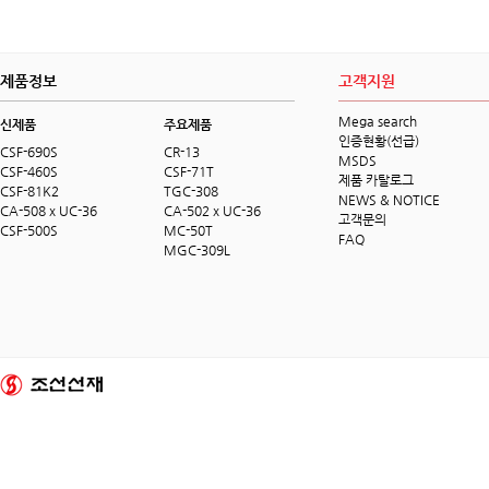
제품정보
고객지원
Mega search
신제품
주요제품
인증현황(선급)
CSF-690S
CR-13
MSDS
CSF-460S
CSF-71T
제품 카탈로그
CSF-81K2
TGC-308
NEWS & NOTICE
CA-508 x UC-36
CA-502 x UC-36
고객문의
CSF-500S
MC-50T
FAQ
MGC-309L